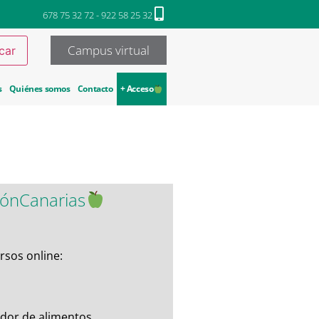
678 75 32 72 - 922 58 25 32
Campus virtual
s
Quiénes somos
Contacto
+ Acceso
iónCanarias
rsos online:
ador de alimentos.