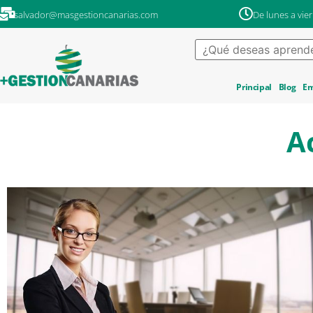
salvador@masgestioncanarias.com
De lunes a vier
Principal
Blog
Em
A