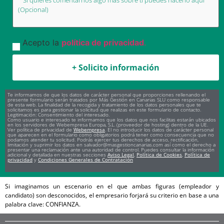
Acepto la
política de privacidad
.
Te informamos de que los datos de carácter personal que proporciones rellenando el
presente formulario serán tratados por Más Gestión en Canarias SLU como responsable
de esta web. La finalidad de la recogida y tratamiento de los datos personales que te
solicitamos es para gestionar la solicitud que realizas en este formulario de contacto.
Legitimación: Consentimiento del interesado.
Como usuario e interesado te informamos que los datos que nos facilitas estarán ubicados
en los servidores de Webempresa Europa, S.L. (proveedor de hosting) dentro de la UE.
Ver política de privacidad de
Webempresa
. El no introducir los datos de carácter personal
que aparecen en el formulario como obligatorios podrá tener como consecuencia que no
podamos atender tu solicitud. Podrás ejercer tus derechos de acceso, rectificación,
limitación y suprimir los datos en salvador@masgestioncanarias.com así como el derecho a
presentar una reclamación ante una autoridad de control. Puedes consultar la información
adicional y detallada en nuestras secciones
Aviso Legal
,
Política de Cookies
,
Política de
privacidad
y
Condiciones Generales de Contratación
Si imaginamos un escenario en el que ambas figuras (empleador y
candidato) son desconocidos, el empresario forjará su criterio en base a una
palabra clave: CONFIANZA.