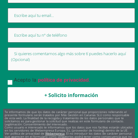
Acepto la
política de privacidad
.
Te informamos de que los datos de carácter personal que proporciones rellenando el
presente formulario serán tratados por Más Gestión en Canarias SLU como responsable
de esta web. La finalidad de la recogida y tratamiento de los datos personales que te
solicitamos es para gestionar la solicitud que realizas en este formulario de contacto.
Legitimación: Consentimiento del interesado.
Como usuario e interesado te informamos que los datos que nos facilitas estarán ubicados
en los servidores de Webempresa Europa, S.L. (proveedor de hosting) dentro de la UE.
Ver política de privacidad de
Webempresa
. El no introducir los datos de carácter personal
que aparecen en el formulario como obligatorios podrá tener como consecuencia que no