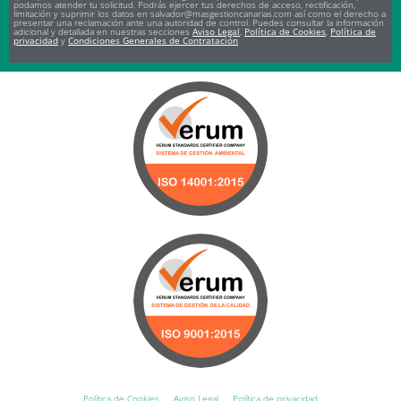
podamos atender tu solicitud. Podrás ejercer tus derechos de acceso, rectificación,
limitación y suprimir los datos en salvador@masgestioncanarias.com así como el derecho a
presentar una reclamación ante una autoridad de control. Puedes consultar la información
adicional y detallada en nuestras secciones
Aviso Legal
,
Política de Cookies
,
Política de
privacidad
y
Condiciones Generales de Contratación
Política de Cookies
Aviso Legal
Política de privacidad