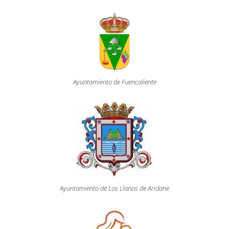
Ayuntamiento de Fuencaliente
Ayuntamiento de Los Llanos de Aridane