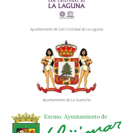
Ayuntamiento de San Cristobal de La Laguna
Ayuntamiento de La Guancha