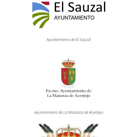
Ayuntamiento de El Sauzal
Ayuntamiento de La Matanza de Acentejo