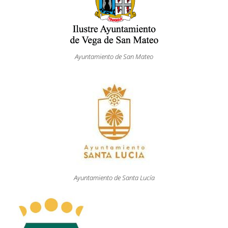
Ayuntamiento de San Mateo
Ayuntamiento de Santa Lucía