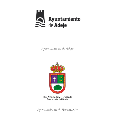
Ayuntamiento de Adeje
Ayuntamiento de Buenavista