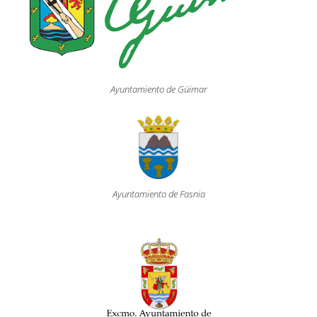
Ayuntamiento de Güimar
Ayuntamiento de Fasnia