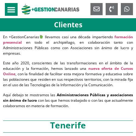
Clientes
En +GestionCanarias
llevamos casi una década impartiendo
formación
presencial
en todo el archipiélago, en colaboración tanto con
Administraciones Públicas como con Asociaciones sin ánimo de lucro y
empresas.
Este año 2020, conscientes de las transformaciones en el ámbito de la
educación y la formación, hemos lanzado una
nueva oferta de Cursos
Online
, con la finalidad de facilitar esta mejora formativa y educativa sobre
las poblaciones que residen en sus respectivos territorios, con la mirada fija
en el uso de las Tecnologías de la Información y la Comunicación.
Aquí debajo te mostramos las
Administraciones Públicas y asociaciones
sin ánimo de lucro
con las que hemos trabajado o con las que actualmente
colaboramos en materia de formación.
Tenerife