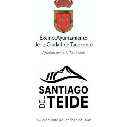
Ayuntamiento de Tacoronte
Ayuntamiento de Santiago de Teide