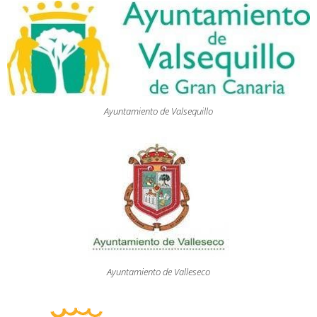
Ayuntamiento de Valsequillo
Ayuntamiento de Valleseco