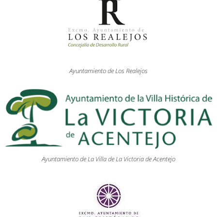
Ayuntamiento de Los Realejos
Ayuntamiento de La Villa de La Victoria de Acentejo