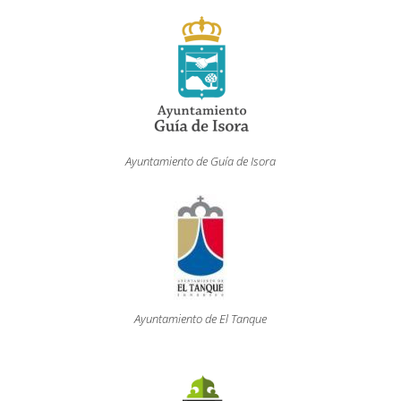
Ayuntamiento de Guía de Isora
Ayuntamiento de El Tanque