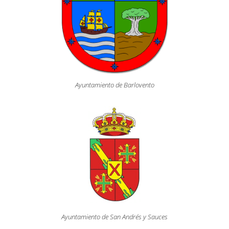
Ayuntamiento de Barlovento
Ayuntamiento de San Andrés y Sauces