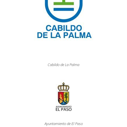
Cabildo de La Palma
Ayuntamiento de El Paso