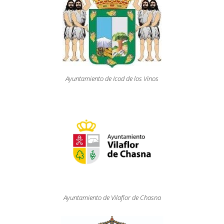
Ayuntamiento de Icod de los Vinos
Ayuntamiento de Vilaflor de Chasna