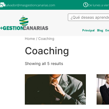
salvador@masgestioncanarias.com
De lunes a vier
Principal
Blog
Em
Home
/ Coaching
Coaching
Showing all 5 results