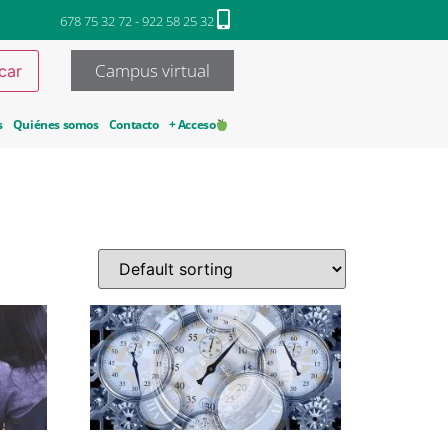
678 75 32 72 - 922 58 25 32
Campus virtual
s
Quiénes somos
Contacto
+ Acceso