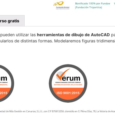
Bonificado 100% por Fundae
(Fundación Tripartita)
rso gratis
pueden utilizar las
herramientas de dibujo de AutoCAD
pa
pularlos de distintas formas. Modelaremos figuras tridimens
dad de Más Gestión en Canarias, S.L.U., con CIF B76812056, domicilio en C/ Pérez Díaz, 78, La Victoria de Acen