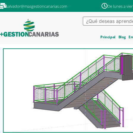
salvador@masgestioncanarias.com
De lunes a vier
Principal
Blog
Em