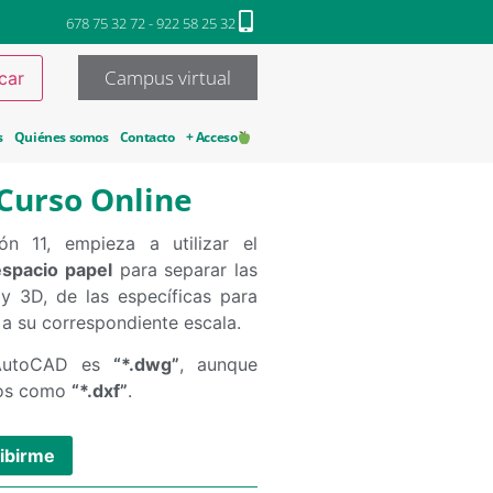
678 75 32 72 - 922 58 25 32
Campus virtual
s
Quiénes somos
Contacto
+ Acceso
Curso Online
ón 11, empieza a utilizar el
spacio papel
para separar las
y 3D, de las específicas para
a su correspondiente escala.
 AutoCAD es
“*.dwg”
, aunque
tos como
“*.dxf”
.
ibirme